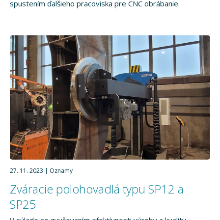
spustením ďalšieho pracoviska pre CNC obrábanie.
27. 11. 2023
Oznamy
Zváracie polohovadlá typu SP12 a
SP25
V súlade so zvyšovaním efektívnosti výroby a kvality